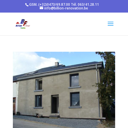
GSM. (+32)0473/69.87.00 Tél. 063/41.28.11
info@billion-renovation.be