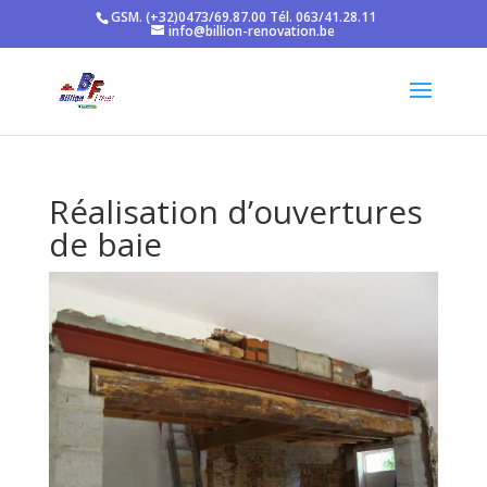
GSM. (+32)0473/69.87.00 Tél. 063/41.28.11
info@billion-renovation.be
Réalisation d’ouvertures
de baie